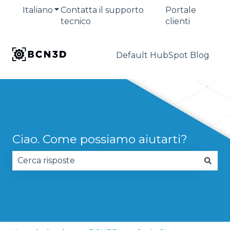
Italiano
Mostra sottomenu per le traduzioni
Contatta il supporto
Portale
tecnico
clienti
Default HubSpot Blog
Ciao. Come possiamo aiutarti?
Non sono presenti suggerimenti perché il campo 