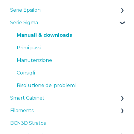
Serie Epsilon
Serie Sigma
Manuali & Downloads
Primi passi
Manuali & downloads
Manutenzione
Primi passi
Consigli
Manutenzione
Risoluzione dei problemi
Consigli
Risoluzione dei problemi
Smart Cabinet
Filaments
Manuals & Downloads
BCN3D Stratos
First steps
Suggerimenti