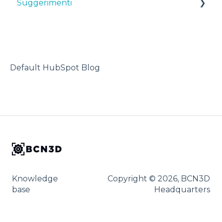
Suggerimenti
Maintenance
TPU
Troubleshooting
Stampante 3D
Default HubSpot Blog
Knowledge
Copyright © 2026, BCN3D
base
Headquarters