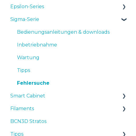
Epsilon-Series
Sigma-Serie
Bedienungsanleitungen & Downloads
Inbetriebnahme
Bedienungsanleitungen & downloads
Wartung
Inbetriebnahme
Tipps
Wartung
Fehlersuche
Tipps
Fehlersuche
Smart Cabinet
Filaments
Manuals & Downloads
BCN3D Stratos
First steps
Tipps
Tipps
Maintenance
TPU