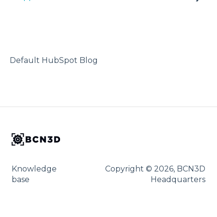
Troubleshooting
3D-Drucker
Default HubSpot Blog
Knowledge
Copyright © 2026, BCN3D
base
Headquarters