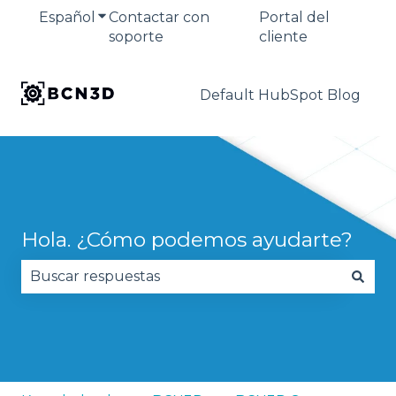
Español
Traducciones de Mostrar submenú de
Contactar con
Portal del
soporte
cliente
Default HubSpot Blog
Hola. ¿Cómo podemos ayudarte?
No hay sugerencias porque el campo de búsqued