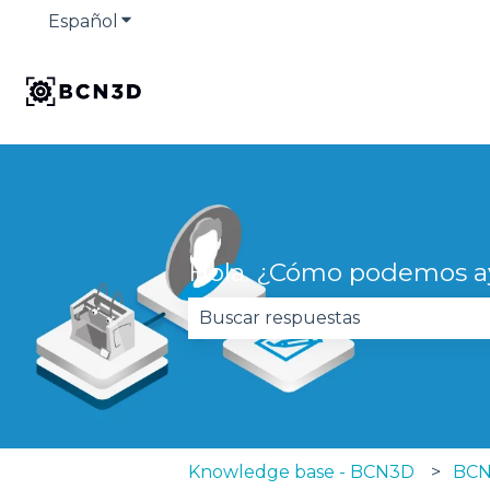
Español
Traducciones de Mostrar submenú de
Hola. ¿Cómo podemos a
No hay sugerencias porque el 
Knowledge base - BCN3D
BCN