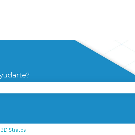
yudarte?
campo de búsqueda está vacío.
3D Stratos