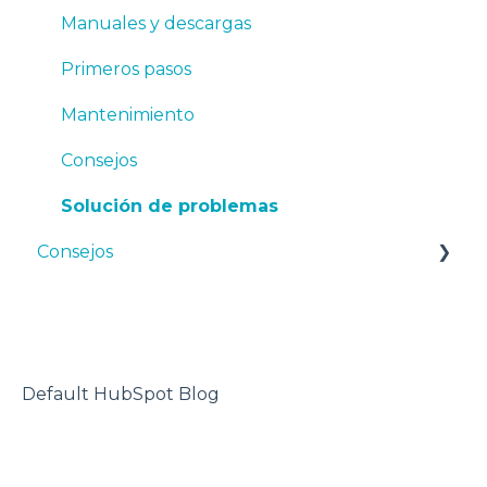
TPU
Manuales y descargas
PET-G
Primeros pasos
BVOH
Mantenimiento
PVA
Consejos
ABS
Solución de problemas
Consejos
PP
PA
Diseño 3D
PAHT CF15
impresora 3D
PP GF30
Default HubSpot Blog
PET CF15
Metal Pack