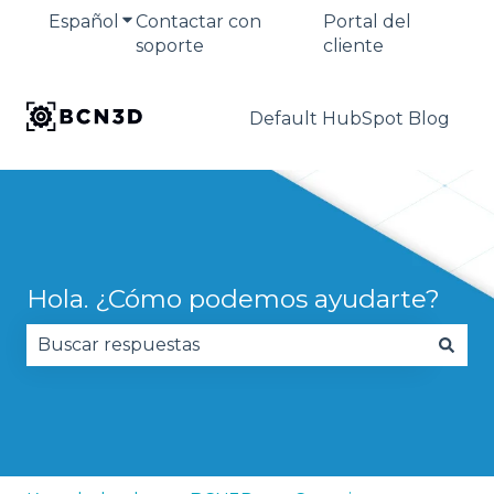
Español
Traducciones de Mostrar submenú de
Contactar con
Portal del
soporte
cliente
Default HubSpot Blog
Hola. ¿Cómo podemos ayudarte?
No hay sugerencias porque el campo de búsqued