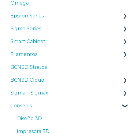
Omega
Epsilon Series
Sigma Series
Manuales y Descargas
Smart Cabinet
Primeros pasos
Manuales y descargas
Filamentos
Mantenimiento
Primeros pasos
Manuales y Descargas
BCN3D Stratos
Consejos
Mantenimiento
Primeros pasos
Consejos
BCN3D Cloud
Resolución de problemas
Consejos
Mantenimiento
PLA
Sigma + Sigmax
Troubleshooting
Resolución de problemas
Tough PLA
BCN3D Cloud Teams
Consejos
TPU
Manuales y descargas
PET-G
Primeros pasos
Diseño 3D
BVOH
Mantenimiento
impresora 3D