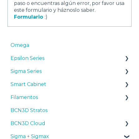
paso o encuentras algún error, por favor usa
este formulario y háznoslo saber.
Formulario
:)
Omega
Epsilon Series
Sigma Series
Manuales y Descargas
Smart Cabinet
Primeros pasos
Manuales y descargas
Filamentos
Mantenimiento
Primeros pasos
Manuales y Descargas
BCN3D Stratos
Consejos
Mantenimiento
Primeros pasos
Consejos
BCN3D Cloud
Resolución de problemas
Consejos
Mantenimiento
PLA
Sigma + Sigmax
Troubleshooting
Resolución de problemas
Tough PLA
BCN3D Cloud Teams