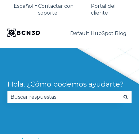
Español
Traducciones de Mostrar submenú de
Contactar con
Portal del
soporte
cliente
Default HubSpot Blog
Hola. ¿Cómo podemos ayudarte?
No hay sugerencias porque el campo de búsqued