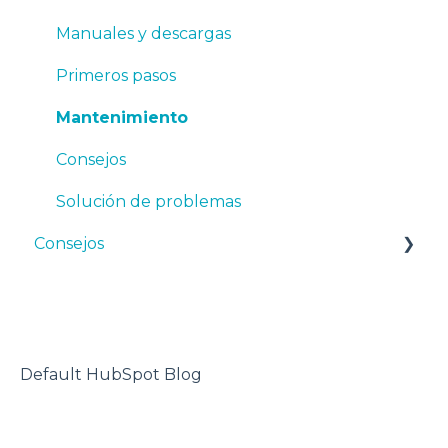
TPU
Manuales y descargas
PET-G
Primeros pasos
BVOH
Mantenimiento
PVA
Consejos
ABS
Solución de problemas
Consejos
PP
PA
Diseño 3D
PAHT CF15
impresora 3D
PP GF30
Default HubSpot Blog
PET CF15