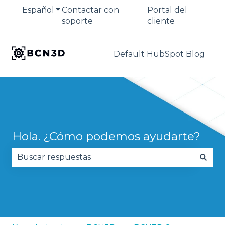
Español
Traducciones de Mostrar submenú de
Contactar con
Portal del
soporte
cliente
Default HubSpot Blog
Hola. ¿Cómo podemos ayudarte?
No hay sugerencias porque el campo de búsqued