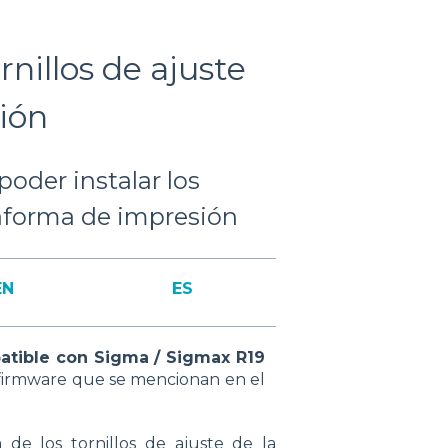
rnillos de ajuste
ión
poder instalar los
taforma de impresión
EN
ES
patible con Sigma / Sigmax R19
e firmware que se mencionan en el
e los tornillos de ajuste de la