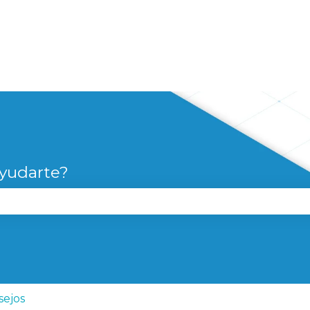
yudarte?
campo de búsqueda está vacío.
sejos