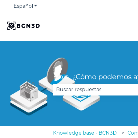
Español
Traducciones de Mostrar submenú de
Hola. ¿Cómo podemos a
No hay sugerencias porque el 
Knowledge base - BCN3D
Con