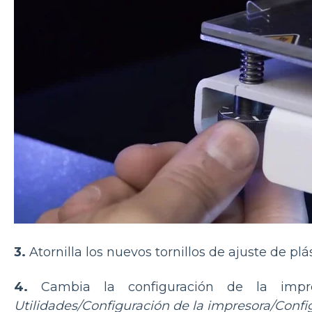
3.
Atornilla los nuevos tornillos de ajuste de plá
4.
Cambia la configuración de la imp
Utilidades/Configuración de la impresora/Conf