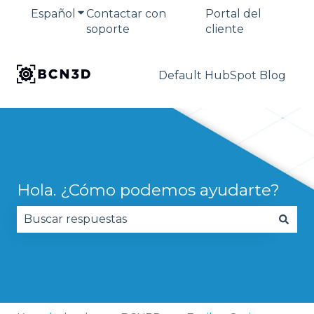
Español
Traducciones de Mostrar submenú de
Contactar con
Portal del
soporte
cliente
Default HubSpot Blog
Hola. ¿Cómo podemos ayudarte?
No hay sugerencias porque el campo de búsqued