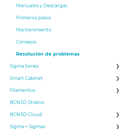
Manuales y Descargas
Primeros pasos
Mantenimiento
Consejos
Resolución de problemas
Sigma Series
Smart Cabinet
Manuales y descargas
Filamentos
Primeros pasos
Manuales y Descargas
BCN3D Stratos
Mantenimiento
Primeros pasos
Consejos
BCN3D Cloud
Consejos
Mantenimiento
PLA
Sigma + Sigmax
Troubleshooting
Resolución de problemas
Tough PLA
BCN3D Cloud Teams