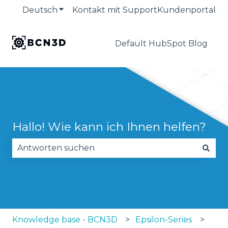
Deutsch
Untermenü für Übersetzungen anzeige
Kontakt mit Support
Kundenportal
Default HubSpot Blog
Hallo! Wie kann ich Ihnen helfen?
Es gibt keine Vorschläge, da das Suchfeld leer is
Knowledge base - BCN3D
Epsilon-Series