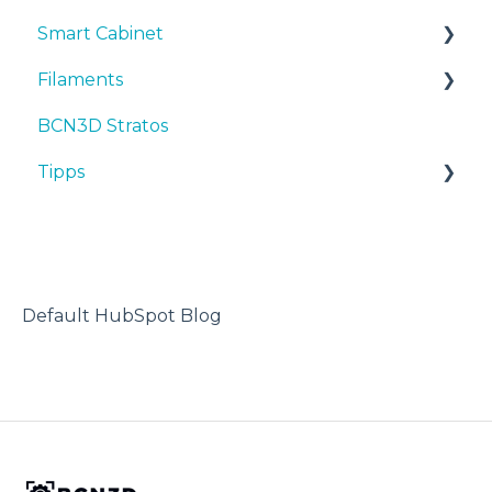
Smart Cabinet
Bedienungsanleitungen & downloads
Filaments
Inbetriebnahme
Manuals & Downloads
BCN3D Stratos
Wartung
First steps
Tipps
Tipps
Tipps
Maintenance
TPU
Fehlersuche
Troubleshooting
3D-Drucker
Default HubSpot Blog