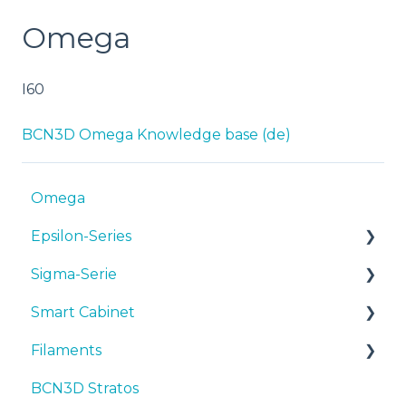
Omega
I60
BCN3D Omega Knowledge base (de)
Omega
Epsilon-Series
Sigma-Serie
Bedienungsanleitungen & Downloads
Smart Cabinet
Inbetriebnahme
Bedienungsanleitungen & downloads
Filaments
Wartung
Inbetriebnahme
Manuals & Downloads
BCN3D Stratos
Tipps
Wartung
First steps
Tipps