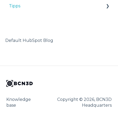
Tipps
Fehlersuche
Tipps
Maintenance
TPU
Fehlersuche
Troubleshooting
3D-Drucker
Default HubSpot Blog
Knowledge
Copyright © 2026, BCN3D
base
Headquarters