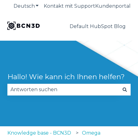
Deutsch
Untermenü für Übersetzungen anzeige
Kontakt mit Support
Kundenportal
Default HubSpot Blog
Hallo! Wie kann ich Ihnen helfen?
Es gibt keine Vorschläge, da das Suchfeld leer is
Knowledge base - BCN3D
Omega