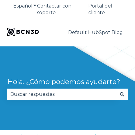
Español
Traducciones de Mostrar submenú de
Contactar con
Portal del
soporte
cliente
Default HubSpot Blog
Hola. ¿Cómo podemos ayudarte?
No hay sugerencias porque el campo de búsqued