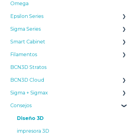
Omega
Epsilon Series
Sigma Series
Manuales y Descargas
Smart Cabinet
Primeros pasos
Manuales y descargas
Filamentos
Mantenimiento
Primeros pasos
Manuales y Descargas
BCN3D Stratos
Consejos
Mantenimiento
Primeros pasos
Consejos
BCN3D Cloud
Resolución de problemas
Consejos
Mantenimiento
PLA
Sigma + Sigmax
Troubleshooting
Resolución de problemas
Tough PLA
BCN3D Cloud Teams
Consejos
TPU
Manuales y descargas
PET-G
Primeros pasos
Diseño 3D
BVOH
Mantenimiento
impresora 3D