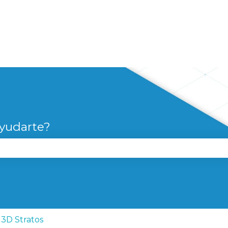
yudarte?
campo de búsqueda está vacío.
3D Stratos