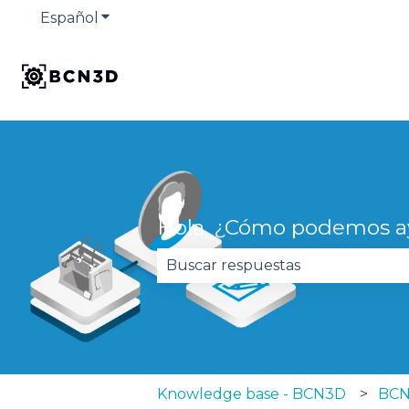
Español
Traducciones de Mostrar submenú de
Hola. ¿Cómo podemos a
No hay sugerencias porque el 
Knowledge base - BCN3D
BCN