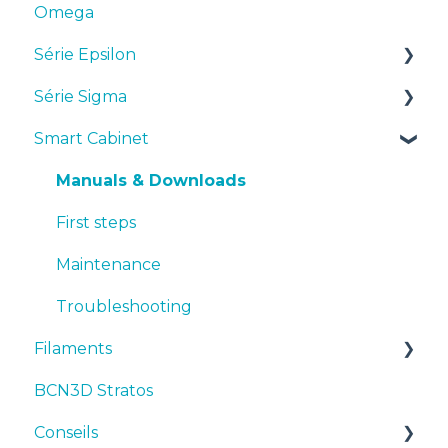
Omega
Série Epsilon
Série Sigma
Manuels et téléchargements
Smart Cabinet
Premiers pas
Manuels et téléchargements
Maintenance
Premiers pas
Manuals & Downloads
Conseils
Maintenance
First steps
Dépannage
Conseils
Maintenance
Dépannage
Troubleshooting
Filaments
BCN3D Stratos
Suggestions
Conseils
TPU