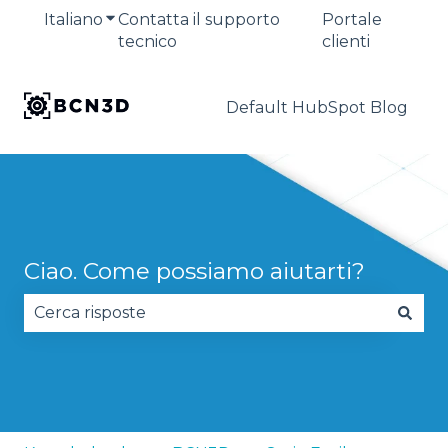
Italiano
Mostra sottomenu per le traduzioni
Contatta il supporto
Portale
tecnico
clienti
Default HubSpot Blog
Ciao. Come possiamo aiutarti?
Non sono presenti suggerimenti perché il campo 