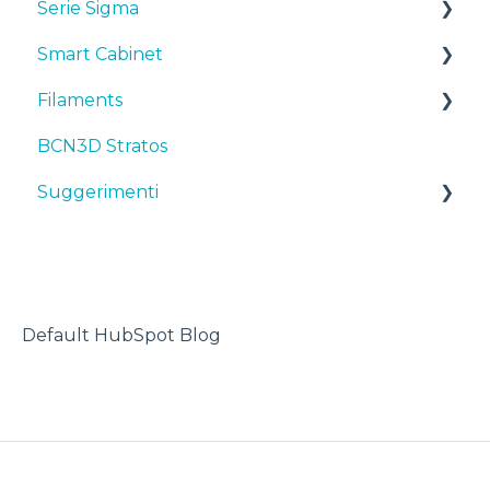
Serie Sigma
Smart Cabinet
Manuali & downloads
Filaments
Primi passi
Manuals & Downloads
BCN3D Stratos
Manutenzione
First steps
Suggerimenti
Suggerimenti
Consigli
Maintenance
TPU
Risoluzione dei problemi
Troubleshooting
Stampante 3D
Default HubSpot Blog