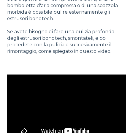
bomboletta d'aria compressa o di una spazzola
morbida è possibile pulire esternamente gli
estrusori bondtech.
Se avete bisogno di fare una pulizia profonda
degli estrusori bondtech, smontateli, e poi
procedete con la pulizia e succesivamente il
rimontaggio, come spiegato in questo video.