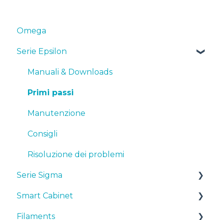
Omega
Serie Epsilon
Manuali & Downloads
Primi passi
Manutenzione
Consigli
Risoluzione dei problemi
Serie Sigma
Smart Cabinet
Manuali & downloads
Filaments
Primi passi
Manuals & Downloads