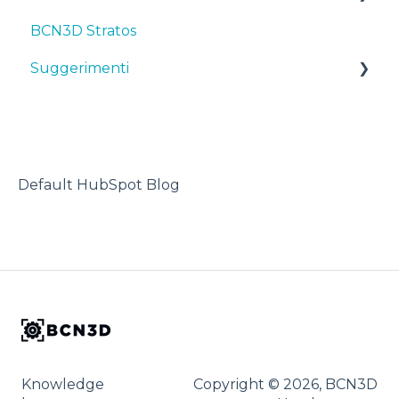
BCN3D Stratos
Manutenzione
First steps
Suggerimenti
Suggerimenti
Consigli
Maintenance
TPU
Risoluzione dei problemi
Troubleshooting
Stampante 3D
Default HubSpot Blog
Knowledge
Copyright © 2026, BCN3D