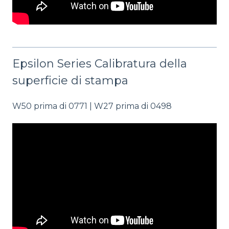
Epsilon Series Calibratura della
superficie di stampa
W50 prima di 0771 | W27 prima di 0498