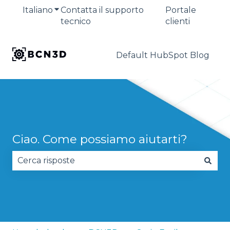
Italiano
Mostra sottomenu per le traduzioni
Contatta il supporto
Portale
tecnico
clienti
Default HubSpot Blog
Ciao. Come possiamo aiutarti?
Non sono presenti suggerimenti perché il campo 