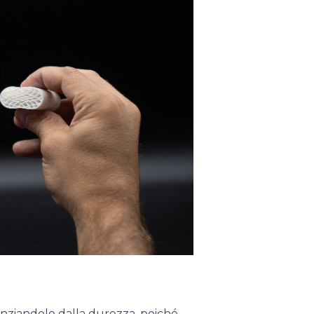
erenziandolo dalla durezza, poiché