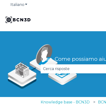
Italiano
Mostra sottomenu per le traduzioni
Ciao. Come possiamo aiu
Non sono presenti suggerimenti
Knowledge base - BCN3D
BCN