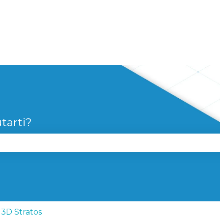
tarti?
 perché il campo di ricerca è vuoto.
3D Stratos