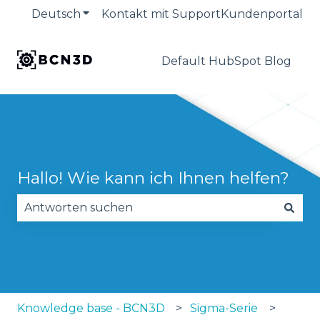
Deutsch
Untermenü für Übersetzungen anzeige
Kontakt mit Support
Kundenportal
Default HubSpot Blog
Hallo! Wie kann ich Ihnen helfen?
Es gibt keine Vorschläge, da das Suchfeld leer is
Knowledge base - BCN3D
Sigma-Serie