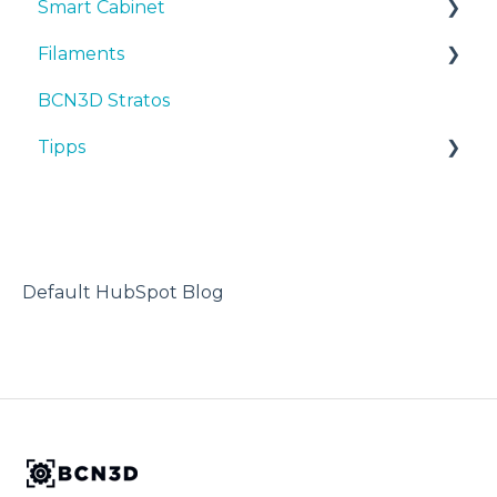
Smart Cabinet
Filaments
Manuals & Downloads
BCN3D Stratos
First steps
Tipps
Tipps
Maintenance
TPU
Troubleshooting
3D-Drucker
Default HubSpot Blog