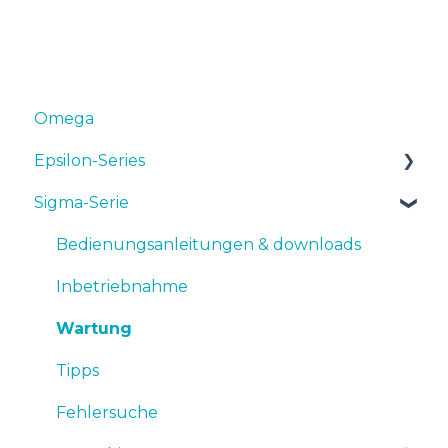
Omega
Epsilon-Series
Sigma-Serie
Bedienungsanleitungen & Downloads
Inbetriebnahme
Bedienungsanleitungen & downloads
Wartung
Inbetriebnahme
Tipps
Wartung
Fehlersuche
Tipps
Fehlersuche