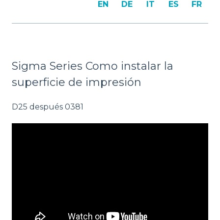
EN
DE
IT
ES
FR
Sigma Series Como instalar la
superficie de impresión
D25 después 0381