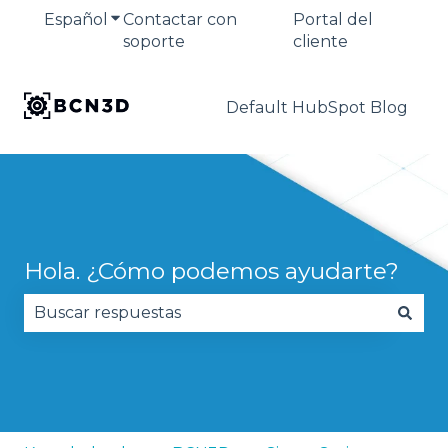
Español
Traducciones de Mostrar submenú de
Contactar con
Portal del
soporte
cliente
Default HubSpot Blog
Hola. ¿Cómo podemos ayudarte?
No hay sugerencias porque el campo de búsqued