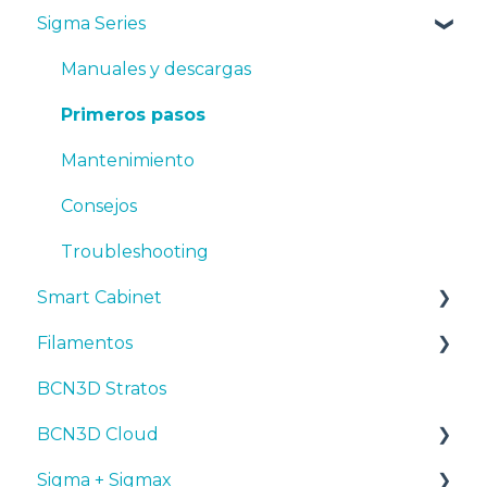
Sigma Series
Manuales y Descargas
Primeros pasos
Manuales y descargas
Mantenimiento
Primeros pasos
Consejos
Mantenimiento
Resolución de problemas
Consejos
Troubleshooting
Smart Cabinet
Filamentos
Manuales y Descargas
BCN3D Stratos
Primeros pasos
Consejos
BCN3D Cloud
Mantenimiento
PLA
Sigma + Sigmax
Resolución de problemas
Tough PLA
BCN3D Cloud Teams