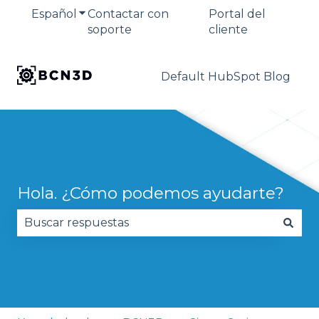
Español
Traducciones de Mostrar submenú de
Contactar con
Portal del
soporte
cliente
Default HubSpot Blog
Hola. ¿Cómo podemos ayudarte?
No hay sugerencias porque el campo de búsqued