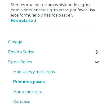
Si crees que nos estamos olvidando algún
paso o encuentras algún error, por favor usa
este formulario y háznoslo saber.
Formulario
:)
Omega
Epsilon Series
Sigma Series
Manuales y Descargas
Primeros pasos
Manuales y descargas
Mantenimiento
Primeros pasos
Consejos
Mantenimiento
Resolución de problemas
Consejos