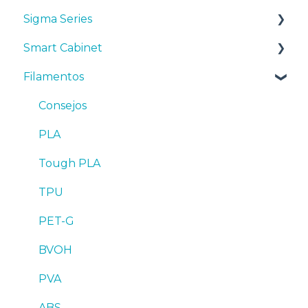
Sigma Series
Manuales y Descargas
Smart Cabinet
Primeros pasos
Manuales y descargas
Filamentos
Mantenimiento
Primeros pasos
Manuales y Descargas
Consejos
Mantenimiento
Primeros pasos
Consejos
Resolución de problemas
Consejos
Mantenimiento
PLA
Troubleshooting
Resolución de problemas
Tough PLA
TPU
PET-G
BVOH
PVA
ABS