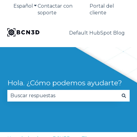
Español
Traducciones de Mostrar submenú de
Contactar con
Portal del
soporte
cliente
Default HubSpot Blog
Hola. ¿Cómo podemos ayudarte?
No hay sugerencias porque el campo de búsqued