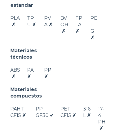
estandar
PLA
TP
PV
BV
TP
PE
✗
U
✗
A
✗
OH
LA
T-
✗
✗
G
✗
Materiales
técnicos
ABS
PA
PP
✗
✗
✗
Materiales
compuestos
PAHT
PP
PET
316
17-
CF15
✗
GF30
✔
CF15
✗
L
✗
4
PH
✗