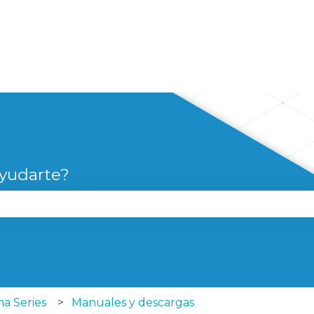
yudarte?
campo de búsqueda está vacío.
a Series
Manuales y descargas