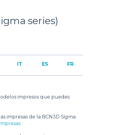
igma series)
IT
ES
FR
modelos impresos que puedes
zas impresas de la BCN3D Sigma
 impresas