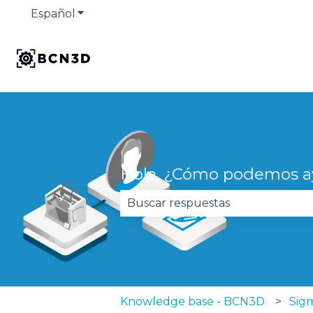
Español
Traducciones de Mostrar submenú de
Hola. ¿Cómo podemos a
No hay sugerencias porque el 
Knowledge base - BCN3D
Sigm