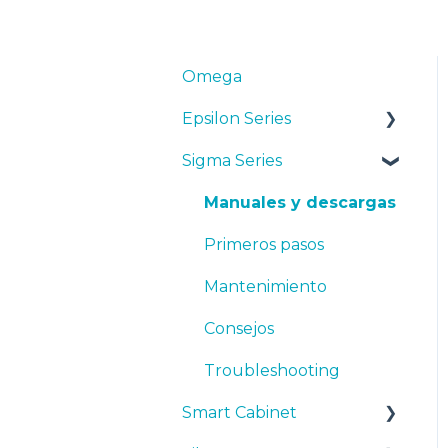
Omega
Epsilon Series
Sigma Series
Manuales y Descargas
Primeros pasos
Manuales y descargas
Mantenimiento
Primeros pasos
Consejos
Mantenimiento
Resolución de
Consejos
problemas
Troubleshooting
Smart Cabinet