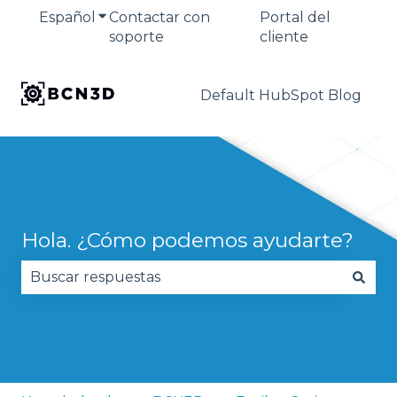
Español
Traducciones de Mostrar submenú de
Contactar con
Portal del
soporte
cliente
Default HubSpot Blog
Hola. ¿Cómo podemos ayudarte?
No hay sugerencias porque el campo de búsqued