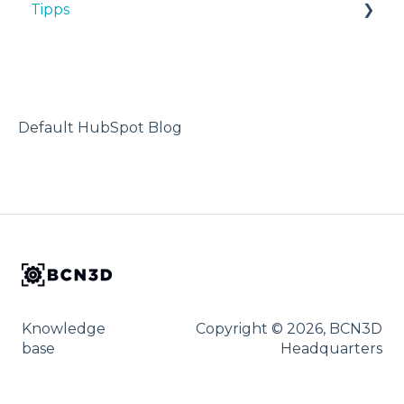
Tipps
Tipps
Maintenance
TPU
Fehlersuche
Troubleshooting
3D-Drucker
Default HubSpot Blog
Knowledge
Copyright © 2026, BCN3D
base
Headquarters