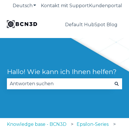
Deutsch
Untermenü für Übersetzungen anzeige
Kontakt mit Support
Kundenportal
Default HubSpot Blog
Hallo! Wie kann ich Ihnen helfen?
Es gibt keine Vorschläge, da das Suchfeld leer is
Knowledge base - BCN3D
Epsilon-Series