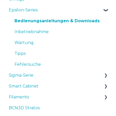
Epsilon-Series
Bedienungsanleitungen & Downloads
Inbetriebnahme
Wartung
Tipps
Fehlersuche
Sigma-Serie
Smart Cabinet
Bedienungsanleitungen & downloads
Filaments
Inbetriebnahme
Manuals & Downloads
BCN3D Stratos
Wartung
First steps
Tipps