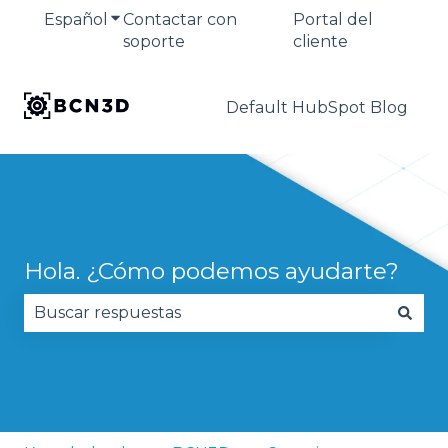
Español
Traducciones de Mostrar submenú de
Contactar con
Portal del
soporte
cliente
Default HubSpot Blog
Hola. ¿Cómo podemos ayudarte?
No hay sugerencias porque el campo de búsqued