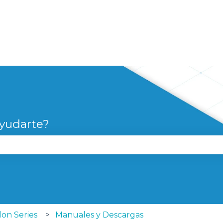
yudarte?
campo de búsqueda está vacío.
lon Series
Manuales y Descargas