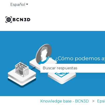
Español
Traducciones de Mostrar submenú de
Hola. ¿Cómo podemos a
No hay sugerencias porque el 
Knowledge base - BCN3D
Epsi