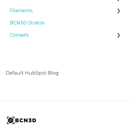
Filaments
Premiers pas
Manuals & Downloads
BCN3D Stratos
Maintenance
First steps
Suggestions
Conseils
Conseils
Maintenance
TPU
Dépannage
Troubleshooting
Imprimante 3D
Default HubSpot Blog