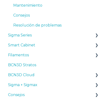
Mantenimiento
Consejos
Resolución de problemas
Sigma Series
Smart Cabinet
Manuales y descargas
Filamentos
Primeros pasos
Manuales y Descargas
BCN3D Stratos
Mantenimiento
Primeros pasos
Consejos
BCN3D Cloud
Consejos
Mantenimiento
PLA
Sigma + Sigmax
Troubleshooting
Resolución de problemas
Tough PLA
BCN3D Cloud Teams
Consejos
TPU
Manuales y descargas
PET-G
Primeros pasos
Diseño 3D