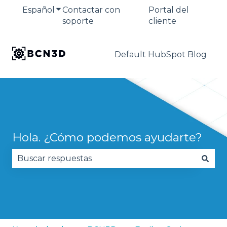
Español
Traducciones de Mostrar submenú de
Contactar con
Portal del
soporte
cliente
Default HubSpot Blog
Hola. ¿Cómo podemos ayudarte?
No hay sugerencias porque el campo de búsqued