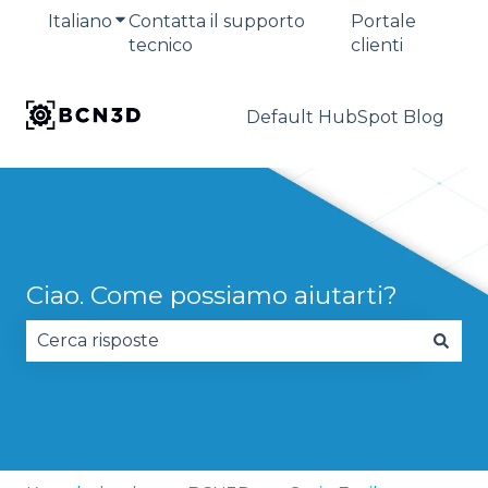
Italiano
Mostra sottomenu per le traduzioni
Contatta il supporto
Portale
tecnico
clienti
Default HubSpot Blog
Ciao. Come possiamo aiutarti?
Non sono presenti suggerimenti perché il campo 