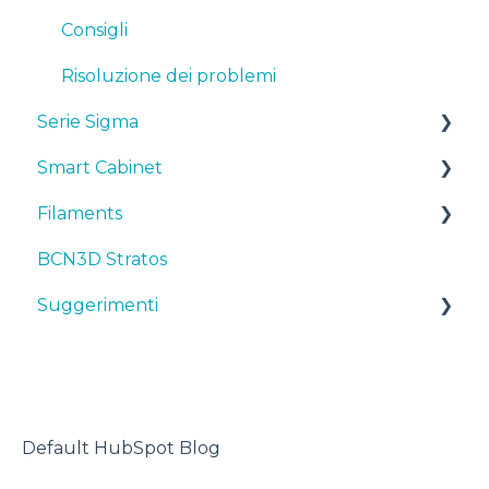
Consigli
Risoluzione dei problemi
Serie Sigma
Smart Cabinet
Manuali & downloads
Filaments
Primi passi
Manuals & Downloads
BCN3D Stratos
Manutenzione
First steps
Suggerimenti
Suggerimenti
Consigli
Maintenance
TPU
Risoluzione dei problemi
Troubleshooting
Stampante 3D
Default HubSpot Blog