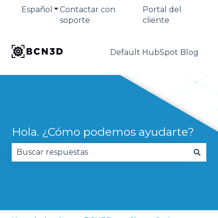
Español
Traducciones de Mostrar submenú de
Contactar con
Portal del
soporte
cliente
Default HubSpot Blog
Hola. ¿Cómo podemos ayudarte?
No hay sugerencias porque el campo de búsqued