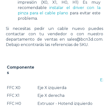
impresión (X0, X1, H0, H1) Es muy
recomendable
instalar el driver con la
pinza para el cable plano
para evitar este
problema.
Si necesitas pedir un cable nuevo puedes
contactar con tu vendedor o con nuestro
departamento de ventas en sales@bcn3d.com.
Debajo encontrarás las referencias de SKU.
Componente
s
Epsi
FFC X0
Eje X izquierda
SK
FFC X1
Eje X derecha
SK
FFC H0
Extrusor - Hotend izquierdo
SK