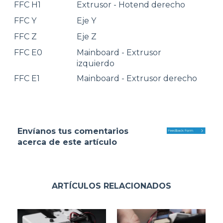
FFC H1
Extrusor - Hotend derecho
SK
FFC Y
Eje Y
SK
FFC Z
Eje Z
SK
FFC E0
Mainboard - Extrusor
SK
izquierdo
FFC E1
Mainboard - Extrusor derecho
SK
Envíanos tus comentarios
acerca de este artículo
ARTÍCULOS RELACIONADOS