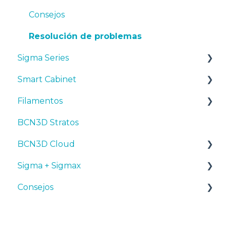
Consejos
Resolución de problemas
Sigma Series
Smart Cabinet
Manuales y descargas
Filamentos
Primeros pasos
Manuales y Descargas
BCN3D Stratos
Mantenimiento
Primeros pasos
Consejos
BCN3D Cloud
Consejos
Mantenimiento
PLA
Sigma + Sigmax
Troubleshooting
Resolución de problemas
Tough PLA
BCN3D Cloud Teams
Consejos
TPU
Manuales y descargas
PET-G
Primeros pasos
Diseño 3D