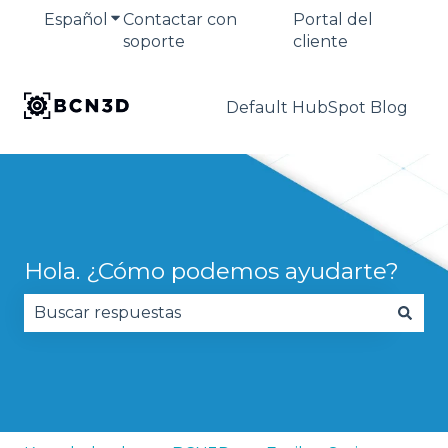
Español
Traducciones de Mostrar submenú de
Contactar con
Portal del
soporte
cliente
Default HubSpot Blog
Hola. ¿Cómo podemos ayudarte?
No hay sugerencias porque el campo de búsqued