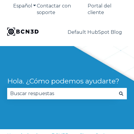
Español
Traducciones de Mostrar submenú de
Contactar con
Portal del
soporte
cliente
Default HubSpot Blog
Hola. ¿Cómo podemos ayudarte?
No hay sugerencias porque el campo de búsqued