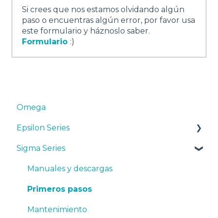
Si crees que nos estamos olvidando algún
paso o encuentras algún error, por favor usa
este formulario y háznoslo saber.
Formulario
:)
Omega
Epsilon Series
Sigma Series
Manuales y Descargas
Primeros pasos
Manuales y descargas
Mantenimiento
Primeros pasos
Consejos
Mantenimiento