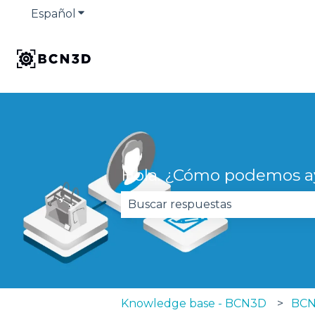
Español
Traducciones de Mostrar submenú de
Hola. ¿Cómo podemos a
No hay sugerencias porque el 
Knowledge base - BCN3D
BCN