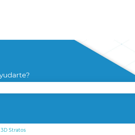
yudarte?
campo de búsqueda está vacío.
3D Stratos