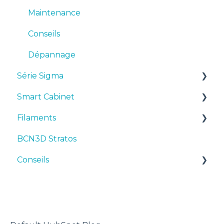
Maintenance
Conseils
Dépannage
Série Sigma
Smart Cabinet
Manuels et téléchargements
Filaments
Premiers pas
Manuals & Downloads
BCN3D Stratos
Maintenance
First steps
Suggestions
Conseils
Conseils
Maintenance
TPU
Dépannage
Troubleshooting
Imprimante 3D