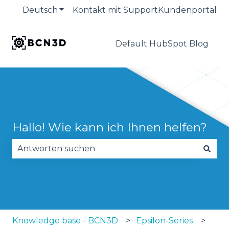
Deutsch
Untermenü für Übersetzungen anzeige
Kontakt mit Support
Kundenportal
Default HubSpot Blog
Hallo! Wie kann ich Ihnen helfen?
Es gibt keine Vorschläge, da das Suchfeld leer is
Knowledge base - BCN3D
Epsilon-Series