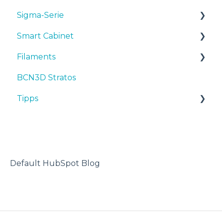
Sigma-Serie
Smart Cabinet
Bedienungsanleitungen & downloads
Filaments
Inbetriebnahme
Manuals & Downloads
BCN3D Stratos
Wartung
First steps
Tipps
Tipps
Tipps
Maintenance
TPU
Fehlersuche
Troubleshooting
3D-Drucker
Default HubSpot Blog