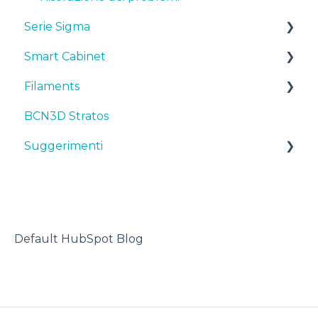
Serie Sigma
Smart Cabinet
Manuali & downloads
Filaments
Primi passi
Manuals & Downloads
BCN3D Stratos
Manutenzione
First steps
Suggerimenti
Suggerimenti
Consigli
Maintenance
TPU
Risoluzione dei problemi
Troubleshooting
Stampante 3D
Default HubSpot Blog