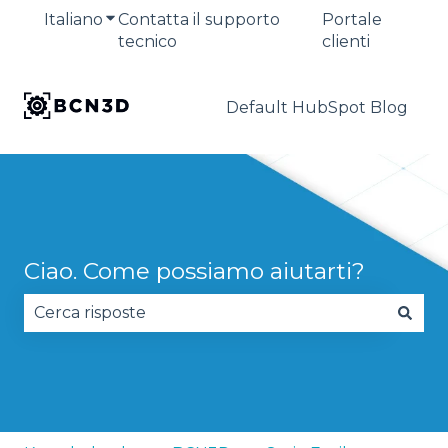
Italiano
Mostra sottomenu per le traduzioni
Contatta il supporto
Portale
tecnico
clienti
Default HubSpot Blog
Ciao. Come possiamo aiutarti?
Non sono presenti suggerimenti perché il campo 