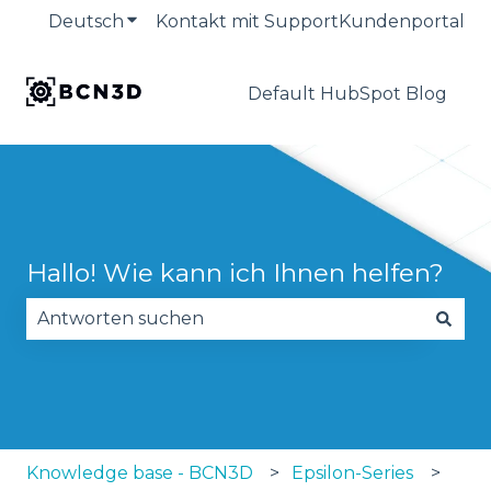
Deutsch
Untermenü für Übersetzungen anzeige
Kontakt mit Support
Kundenportal
Default HubSpot Blog
Hallo! Wie kann ich Ihnen helfen?
Es gibt keine Vorschläge, da das Suchfeld leer is
Knowledge base - BCN3D
Epsilon-Series