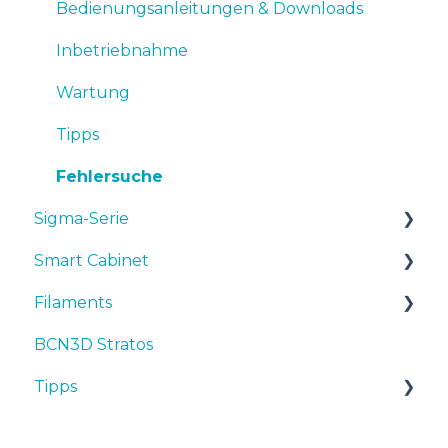
Bedienungsanleitungen & Downloads
Inbetriebnahme
Wartung
Tipps
Fehlersuche
Sigma-Serie
Smart Cabinet
Bedienungsanleitungen & downloads
Filaments
Inbetriebnahme
Manuals & Downloads
BCN3D Stratos
Wartung
First steps
Tipps
Tipps
Tipps
Maintenance
TPU
Fehlersuche
Troubleshooting
3D-Drucker