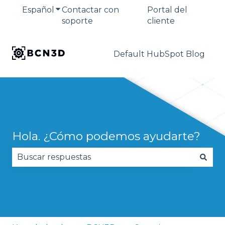
Español
Traducciones de Mostrar submenú de
Contactar con
Portal del
soporte
cliente
Default HubSpot Blog
Hola. ¿Cómo podemos ayudarte?
No hay sugerencias porque el campo de búsqued