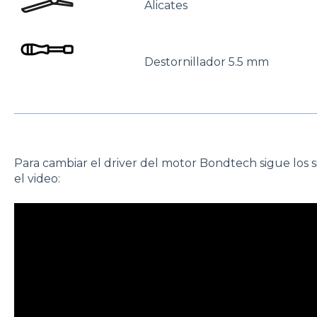
Alicates
Destornillador 5.5 mm
Para cambiar el driver del motor Bondtech sigue los 
el video: