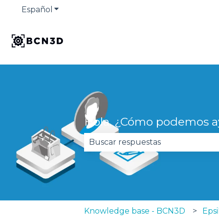
Español
Traducciones de Mostrar submenú de
Hola. ¿Cómo podemos a
No hay sugerencias porque el 
Knowledge base - BCN3D
Epsi