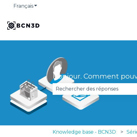
Français
Afficher le sous-menu pour les traduction
Bonjour. Comment pouv
Il n'y a aucune suggestion car 
Knowledge base - BCN3D
Séri