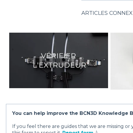
ARTICLES CONNEX
You can help improve the BCN3D Knowledge B
If you feel there are guides that we are missing or
this form to report it.
Report form
:)