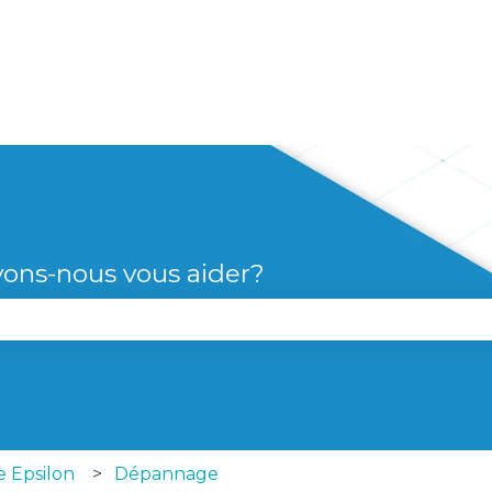
s
ons-nous vous aider?
le champ de recherche est vide.
e Epsilon
Dépannage