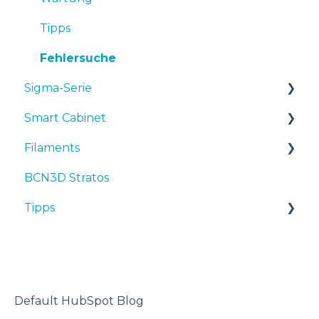
Tipps
Fehlersuche
Sigma-Serie
Smart Cabinet
Bedienungsanleitungen & downloads
Filaments
Inbetriebnahme
Manuals & Downloads
BCN3D Stratos
Wartung
First steps
Tipps
Tipps
Tipps
Maintenance
TPU
Fehlersuche
Troubleshooting
3D-Drucker
Default HubSpot Blog