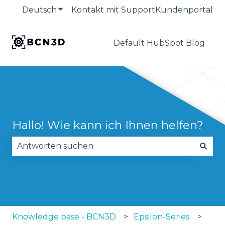
Deutsch
Untermenü für Übersetzungen anzeige
Kontakt mit Support
Kundenportal
Default HubSpot Blog
Hallo! Wie kann ich Ihnen helfen?
Es gibt keine Vorschläge, da das Suchfeld leer is
Knowledge base - BCN3D
Epsilon-Series