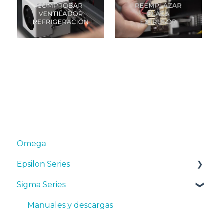
Omega
Epsilon Series
Sigma Series
Manuales y Descargas
Primeros pasos
Manuales y descargas