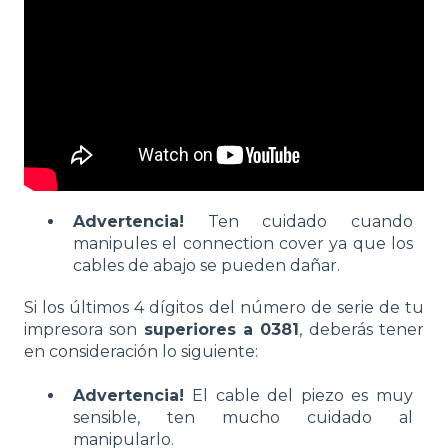
Advertencia!
Ten cuidado cuando
manipules el connection cover ya que los
cables de abajo se pueden dañar.
Si los últimos 4 dígitos del número de serie de tu
impresora son
superiores a 0381
, deberás tener
en consideración lo siguiente:
Advertencia!
El cable del piezo es muy
sensible, ten mucho cuidado al
manipularlo.