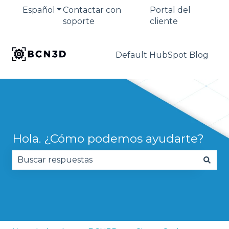
Español
Traducciones de Mostrar submenú de
Contactar con
Portal del
soporte
cliente
Default HubSpot Blog
Hola. ¿Cómo podemos ayudarte?
No hay sugerencias porque el campo de búsqued