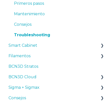
Mantenimiento
Primeros pasos
Consejos
Mantenimiento
Resolución de problemas
Consejos
Troubleshooting
Smart Cabinet
Filamentos
Manuales y Descargas
BCN3D Stratos
Primeros pasos
Consejos
BCN3D Cloud
Mantenimiento
PLA
Sigma + Sigmax
Resolución de problemas
Tough PLA
BCN3D Cloud Teams
Consejos
TPU
Manuales y descargas
PET-G
Primeros pasos
Diseño 3D