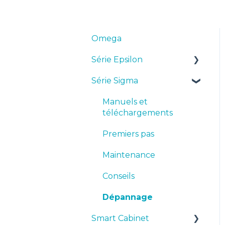
Omega
Série Epsilon
Série Sigma
Manuels et
téléchargements
Manuels et
Premiers pas
téléchargements
Maintenance
Premiers pas
Conseils
Maintenance
Dépannage
Conseils
Dépannage
Smart Cabinet