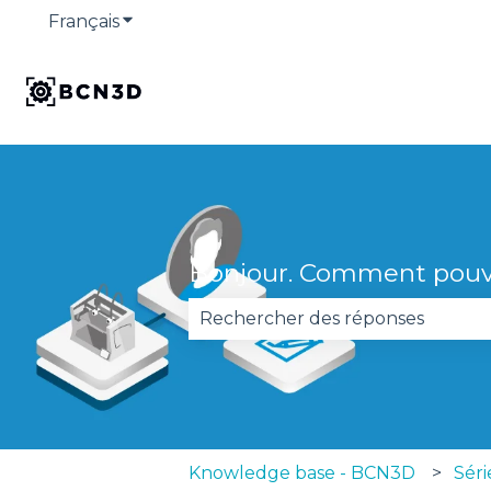
Français
Afficher le sous-menu pour les traduction
Bonjour. Comment pouv
Il n'y a aucune suggestion car 
Knowledge base - BCN3D
Sér