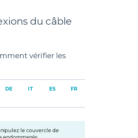
exions du câble
mment vérifier les
DE
IT
ES
FR
ipulez le couvercle de
tre endommagés.