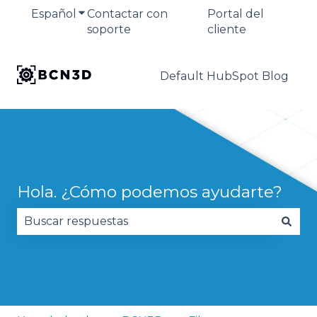
Español
Traducciones de Mostrar submenú de
Contactar con
Portal del
soporte
cliente
Default HubSpot Blog
Hola. ¿Cómo podemos ayudarte?
No hay sugerencias porque el campo de búsqued