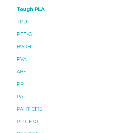
Troubleshooting
Resolución de problemas
Tough PLA
TPU
PET-G
BVOH
PVA
ABS
PP
PA
PAHT CF15
PP GF30