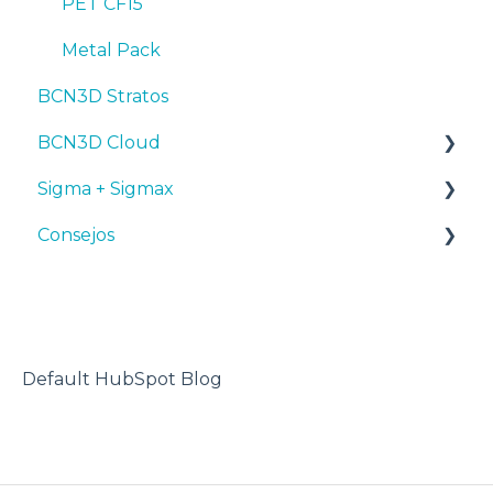
PET CF15
Metal Pack
BCN3D Stratos
BCN3D Cloud
Sigma + Sigmax
BCN3D Cloud Teams
Consejos
Manuales y descargas
Primeros pasos
Diseño 3D
Mantenimiento
impresora 3D
Consejos
Default HubSpot Blog
Solución de problemas