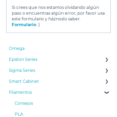
Si crees que nos estamos olvidando algún
paso o encuentras algún error, por favor usa
este formulario y háznoslo saber.
Formulario
:)
Omega
Epsilon Series
Sigma Series
Manuales y Descargas
Smart Cabinet
Primeros pasos
Manuales y descargas
Filamentos
Mantenimiento
Primeros pasos
Manuales y Descargas
Consejos
Mantenimiento
Primeros pasos
Consejos
Resolución de problemas
Consejos
Mantenimiento
PLA