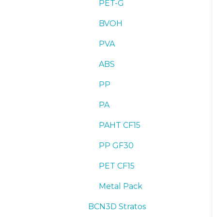
PET-G
BVOH
PVA
ABS
PP
PA
PAHT CF15
PP GF30
PET CF15
Metal Pack
BCN3D Stratos