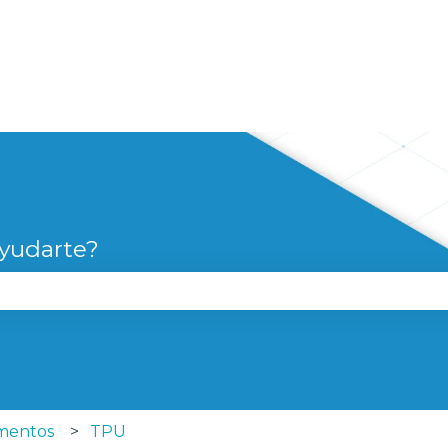
yudarte?
campo de búsqueda está vacío.
amentos
TPU