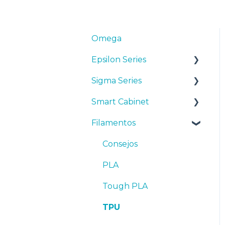
Omega
Epsilon Series
Sigma Series
Manuales y Descargas
Smart Cabinet
Primeros pasos
Manuales y descargas
Filamentos
Mantenimiento
Primeros pasos
Manuales y Descargas
Consejos
Mantenimiento
Primeros pasos
Consejos
Resolución de
Consejos
Mantenimiento
PLA
problemas
Troubleshooting
Resolución de
Tough PLA
problemas
TPU