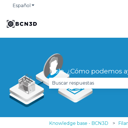
Español
Traducciones de Mostrar submenú de
Hola. ¿Cómo podemos a
No hay sugerencias porque el 
Knowledge base - BCN3D
Fil