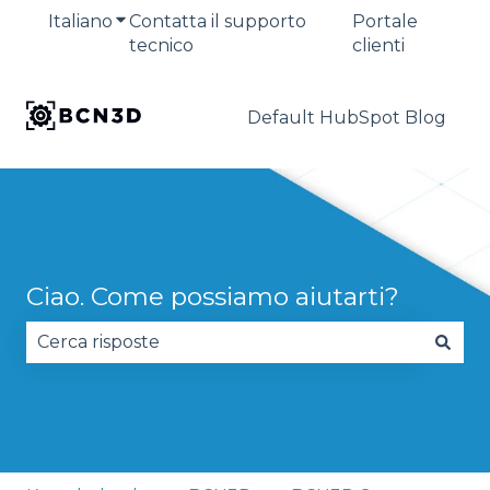
Italiano
Mostra sottomenu per le traduzioni
Contatta il supporto
Portale
tecnico
clienti
Default HubSpot Blog
Ciao. Come possiamo aiutarti?
Non sono presenti suggerimenti perché il campo 