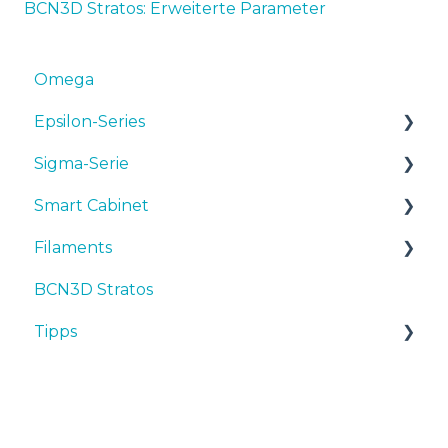
BCN3D Stratos:
Erweiterte Parameter
Omega
Epsilon-Series
Sigma-Serie
Bedienungsanleitungen & Downloads
Smart Cabinet
Inbetriebnahme
Bedienungsanleitungen & downloads
Filaments
Wartung
Inbetriebnahme
Manuals & Downloads
BCN3D Stratos
Tipps
Wartung
First steps
Tipps
Tipps
Fehlersuche
Tipps
Maintenance
TPU
Fehlersuche
Troubleshooting
3D-Drucker