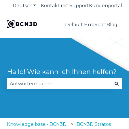
Deutsch
Untermenü für Übersetzungen anzeige
Kontakt mit Support
Kundenportal
Default HubSpot Blog
Hallo! Wie kann ich Ihnen helfen?
Es gibt keine Vorschläge, da das Suchfeld leer is
Knowledge base - BCN3D
BCN3D Stratos