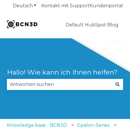
Deutsch
Untermenü für Übersetzungen anzeige
Kontakt mit Support
Kundenportal
Default HubSpot Blog
Hallo! Wie kann ich Ihnen helfen?
Es gibt keine Vorschläge, da das Suchfeld leer is
Knowledge base - BCN3D
Epsilon-Series