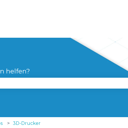
n
en helfen?
 Suchfeld leer ist.
ps
3D-Drucker