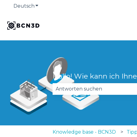
Deutsch
Untermenü für Übersetzungen anzeige
Hallo! Wie kann ich Ihn
Es gibt keine Vorschläge, da das
Knowledge base - BCN3D
Tip