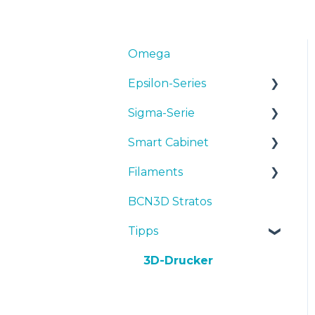
Omega
Epsilon-Series
Sigma-Serie
Bedienungsanleitunge
n & Downloads
Smart Cabinet
Bedienungsanleitunge
Inbetriebnahme
n & downloads
Filaments
Manuals & Downloads
Wartung
Inbetriebnahme
BCN3D Stratos
First steps
Tipps
Tipps
Wartung
Tipps
Maintenance
TPU
Fehlersuche
Tipps
Troubleshooting
3D-Drucker
Fehlersuche