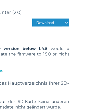
nter (2.0)
e version below 1.4.5
, would be
date the firmware to 1.5.0 or higher
e
.
das Hauptverzeichnis Ihrer SD-
 auf der SD-Karte keine anderen
nsdatei nicht geändert wurde.